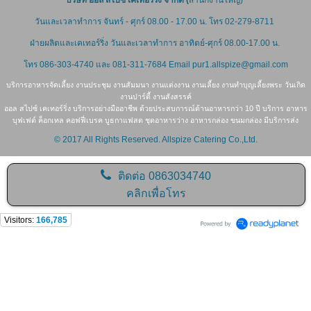
บริษัท ออล สไปซ์ เคเทอร์ริ่ง จำกัด (
สำนักงานใหญ่)
วันและเวลาทำการ จันทร์ - ศุกร์ 08.00 - 17.00 น. โทร 02-279-8711
ฝ่ายผลิตและเคเทอร์ริ่ง
วันและเวลาทำการ อาทิตย์-ศุกร์ 08.00-17.00 น.
โทร 086-303-4740 และ
081-311-7684
Email pur1.allspize@gmail.com
บริการอาหารจัดเลี้ยง งานประชุม งานสัมมนา งานแต่งงาน งานเลี้ยง งานทำบุญเลี้ยงพระ วันเกิด
งานปาร์ตี้ งานสังสรรค์
ออล สไปซ์ เคเทอร์ริ่ง บริการอย่างมืออาชีพ ด้วยประสบการณ์ด้านอาหารกว่า 10 ปี บริการ อาหาร
บุฟเฟต์ ค็อกเทล คอฟฟี่เบรค บูธกาแฟสด ชุดอาหารว่าง อาหารกล่อง ขนมกล่อง มีบริการส่ง
© 2017 All Rights Reserved. Allspize Catering Co.,Ltd.
ติดต่อ
0863034740
คลิกเพื่อโทร
Visitors:
166,785