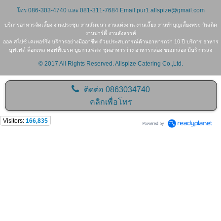
โทร 086-303-4740 และ
081-311-7684
Email pur1.allspize@gmail.com
บริการอาหารจัดเลี้ยง งานประชุม งานสัมมนา งานแต่งงาน งานเลี้ยง งานทำบุญเลี้ยงพระ วันเกิด
งานปาร์ตี้ งานสังสรรค์
ออล สไปซ์ เคเทอร์ริ่ง บริการอย่างมืออาชีพ ด้วยประสบการณ์ด้านอาหารกว่า 10 ปี บริการ อาหาร
บุฟเฟต์ ค็อกเทล คอฟฟี่เบรค บูธกาแฟสด ชุดอาหารว่าง อาหารกล่อง ขนมกล่อง มีบริการส่ง
© 2017 All Rights Reserved. Allspize Catering Co.,Ltd.
ติดต่อ
0863034740
คลิกเพื่อโทร
Visitors:
166,835