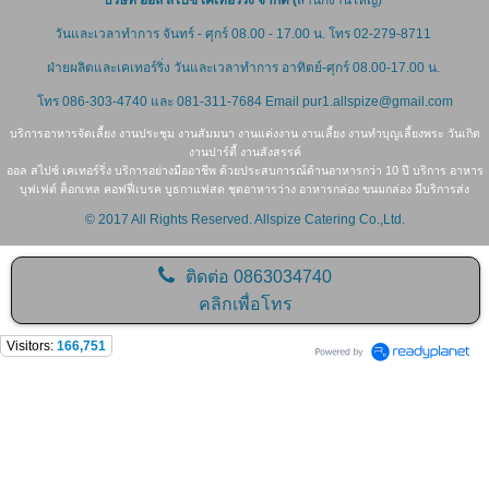
บริษัท ออล สไปซ์ เคเทอร์ริ่ง จำกัด (
สำนักงานใหญ่)
วันและเวลาทำการ จันทร์ - ศุกร์ 08.00 - 17.00 น. โทร 02-279-8711
ฝ่ายผลิตและเคเทอร์ริ่ง
วันและเวลาทำการ อาทิตย์-ศุกร์ 08.00-17.00 น.
โทร 086-303-4740 และ
081-311-7684
Email pur1.allspize@gmail.com
บริการอาหารจัดเลี้ยง งานประชุม งานสัมมนา งานแต่งงาน งานเลี้ยง งานทำบุญเลี้ยงพระ วันเกิด
งานปาร์ตี้ งานสังสรรค์
ออล สไปซ์ เคเทอร์ริ่ง บริการอย่างมืออาชีพ ด้วยประสบการณ์ด้านอาหารกว่า 10 ปี บริการ อาหาร
บุฟเฟต์ ค็อกเทล คอฟฟี่เบรค บูธกาแฟสด ชุดอาหารว่าง อาหารกล่อง ขนมกล่อง มีบริการส่ง
© 2017 All Rights Reserved. Allspize Catering Co.,Ltd.
ติดต่อ
0863034740
คลิกเพื่อโทร
Visitors:
166,751