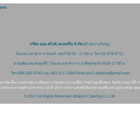
umb :
บริษัท ออล สไปซ์ เคเทอร์ริ่ง จำกัด (
สำนักงานใหญ่)
วันและเวลาทำการ จันทร์ - ศุกร์ 08.00 - 17.00 น. โทร 02-279-8711
ฝ่ายผลิตและเคเทอร์ริ่ง
วันและเวลาทำการ อาทิตย์-ศุกร์ 08.00-17.00 น.
โทร 086-303-4740 และ
081-311-7684
Email pur1.allspize@gmail.com
ารจัดเลี้ยง งานประชุม งานสัมมนา งานแต่งงาน งานเลี้ยง งานทำบุญเลี้ยงพระ วันเกิด งานปาร์ตี้ ง
ีพ ด้วยประสบการณ์ด้านอาหารกว่า 10 ปี บริการ อาหารบุฟเฟต์ ค็อกเทล คอฟฟี่เบรค บูธกาแฟสด ชุดอ
© 2017 All Rights Reserved. Allspize Catering Co.,Ltd.